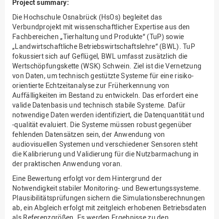
Project summary:
Die Hochschule Osnabrück (HsOs) begleitet das
Verbundprojekt mit wissenschaftlicher Expertise aus den
Fachbereichen „Tierhaltung und Produkte“ (TuP) sowie
„Landwirtschaftliche Betriebswirtschaftslehre“ (BWL). TuP
fokussiert sich auf Geflügel, BWL umfasst zusätzlich die
Wertschöpfungskette (WSK) Schwein. Ziel ist die Vernetzung
von Daten, um technisch gestützte Systeme für eine risiko-
orientierte Echtzeitanalyse zur Früherkennung von
Auffälligkeiten im Bestand zu entwickeln. Das erfordert eine
valide Datenbasis und technisch stabile Systeme. Dafür
notwendige Daten werden identifiziert, die Datenquantität und
-qualität evaluiert. Die Systeme müssen robust gegenüber
fehlenden Datensätzen sein, der Anwendung von
audiovisuellen Systemen und verschiedener Sensoren steht
die Kalibrierung und Validierung für die Nutzbarmachung in
der praktischen Anwendung voran.
Eine Bewertung erfolgt vor dem Hintergrund der
Notwendigkeit stabiler Monitoring- und Bewertungssysteme.
Plausibilitätsprüfungen sichern die Simulationsberechnungen
ab, ein Abgleich erfolgt mit zeitgleich erhobenen Betriebsdaten
als Referenzgrößen. Es werden Ergebnisse zu den