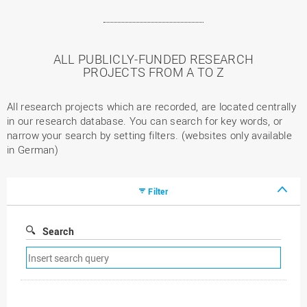
ALL PUBLICLY-FUNDED RESEARCH
PROJECTS FROM A TO Z
All research projects which are recorded, are located centrally
in our research database. You can search for key words, or
narrow your search by setting filters. (websites only available
in German)
Filter
Search
Remove
search
filter