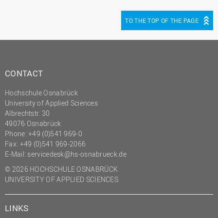
TO THE TOP OF THE PAGE
CONTACT
Hochschule Osnabrück
University of Applied Sciences
Albrechtstr. 30
49076 Osnabrück
Phone: +49 (0)541 969-0
Fax: +49 (0)541 969-2066
E-Mail:
servicedesk@hs-osnabrueck.de
© 2026 HOCHSCHULE OSNABRÜCK
UNIVERSITY OF APPLIED SCIENCES
LINKS