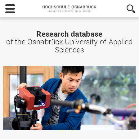
Hochschule
Osnabrück
-
University
of
Research database
Applied
of the Osnabrück University of Applied
Sciences
Sciences