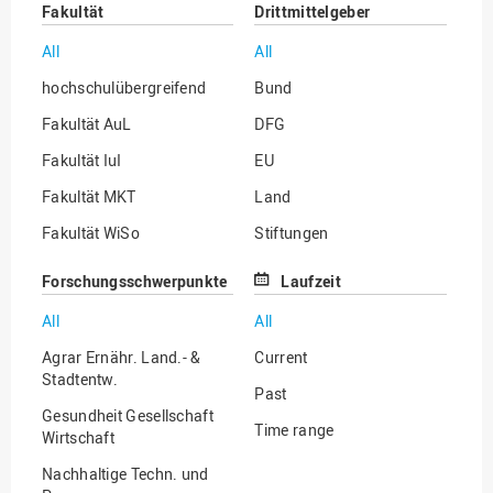
Fakultät
Drittmittelgeber
All
All
hochschulübergreifend
Bund
Fakultät AuL
DFG
Fakultät IuI
EU
Fakultät MKT
Land
Fakultät WiSo
Stiftungen
Institut für Musik
Sonstige
Forschungsschwerpunkte
Laufzeit
All
All
Agrar Ernähr. Land.- &
Current
Stadtentw.
Past
Gesundheit Gesellschaft
Time range
Wirtschaft
Nachhaltige Techn. und