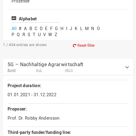
Prozesse
Vielfältiges Forschen
Alphabet
All
#
A
B
C
D
E
F
G
H
I
J
K
L
M
N
O
P
Q
R
S
T
U
V
W
Z
1 / 494
entries are shown
Reset filter
5G – Nachhaltige Agrarwirtschaft
Bund
AuL
AELS
Project duration:
01.01.2021 - 31.12.2022
Proposer:
Prof. Dr. Robby Andersson
Third-party funder/funding line: