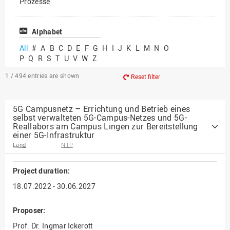
Prozesse
Vielfältiges Forschen
Alphabet
All
#
A
B
C
D
E
F
G
H
I
J
K
L
M
N
O
P
Q
R
S
T
U
V
W
Z
1 / 494
entries are shown
Reset filter
5G Campusnetz – Errichtung und Betrieb eines
selbst verwalteten 5G-Campus-Netzes und 5G-
Reallabors am Campus Lingen zur Bereitstellung
einer 5G-Infrastruktur
Land
NTP
Project duration:
18.07.2022 - 30.06.2027
Proposer:
Prof. Dr. Ingmar Ickerott