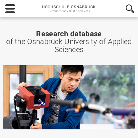
Hochschule
Osnabrück
-
University
of
Research database
Applied
of the Osnabrück University of Applied
Sciences
Sciences