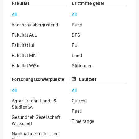
Fakultät
Drittmittelgeber
All
All
hochschulübergreifend
Bund
Fakultät AuL
DFG
Fakultät IuI
EU
Fakultät MKT
Land
Fakultät WiSo
Stiftungen
Institut für Musik
Sonstige
Forschungsschwerpunkte
Laufzeit
All
All
Agrar Ernähr. Land.- &
Current
Stadtentw.
Past
Gesundheit Gesellschaft
Time range
Wirtschaft
Nachhaltige Techn. und