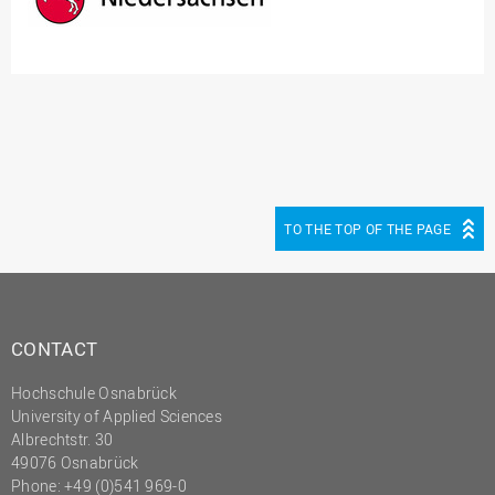
TO THE TOP OF THE PAGE
CONTACT
Hochschule Osnabrück
University of Applied Sciences
Albrechtstr. 30
49076 Osnabrück
Phone: +49 (0)541 969-0