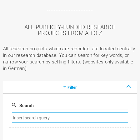
ALL PUBLICLY-FUNDED RESEARCH
PROJECTS FROM A TO Z
All research projects which are recorded, are located centrally
in our research database. You can search for key words, or
narrow your search by setting filters. (websites only available
in German)
Filter
Search
Remove
search
filter