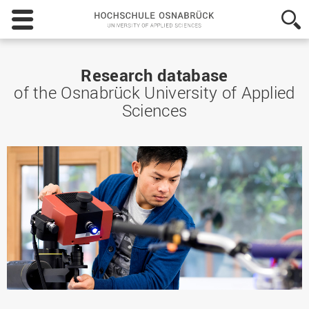
Hochschule
Osnabrück
-
University
of
Research database
Applied
of the Osnabrück University of Applied
Sciences
Sciences