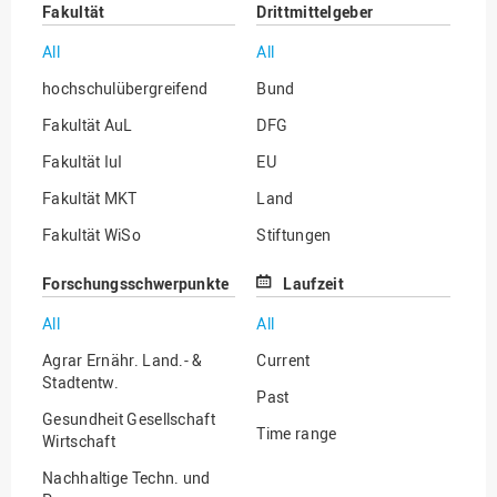
Fakultät
Drittmittelgeber
All
All
hochschulübergreifend
Bund
Fakultät AuL
DFG
Fakultät IuI
EU
Fakultät MKT
Land
Fakultät WiSo
Stiftungen
Institut für Musik
Sonstige
Forschungsschwerpunkte
Laufzeit
All
All
Agrar Ernähr. Land.- &
Current
Stadtentw.
Past
Gesundheit Gesellschaft
Time range
Wirtschaft
Nachhaltige Techn. und