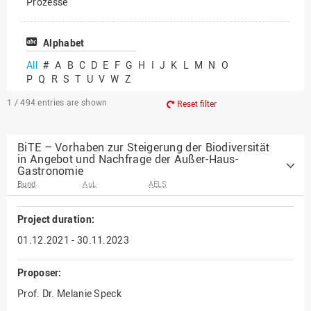
Prozesse
Vielfältiges Forschen
Alphabet
All
#
A
B
C
D
E
F
G
H
I
J
K
L
M
N
O
P
Q
R
S
T
U
V
W
Z
1 / 494
entries are shown
Reset filter
BiTE – Vorhaben zur Steigerung der Biodiversität
in Angebot und Nachfrage der Außer-Haus-
Gastronomie
Bund
AuL
AELS
Project duration:
01.12.2021 - 30.11.2023
Proposer:
Prof. Dr. Melanie Speck