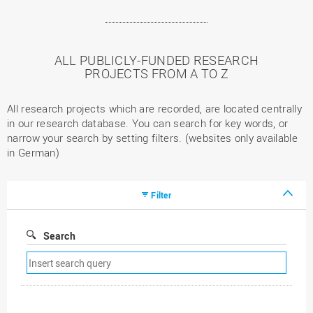
ALL PUBLICLY-FUNDED RESEARCH
PROJECTS FROM A TO Z
All research projects which are recorded, are located centrally
in our research database. You can search for key words, or
narrow your search by setting filters. (websites only available
in German)
Filter
Search
Remove
search
filter