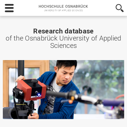
Hochschule
Osnabrück
-
University
of
Research database
Applied
of the Osnabrück University of Applied
Sciences
Sciences