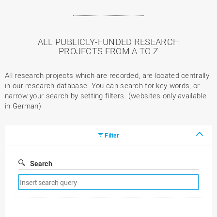
ALL PUBLICLY-FUNDED RESEARCH
PROJECTS FROM A TO Z
All research projects which are recorded, are located centrally
in our research database. You can search for key words, or
narrow your search by setting filters. (websites only available
in German)
Filter
Search
Remove
search
filter