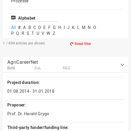
Prozesse
Vielfältiges Forschen
Alphabet
All
#
A
B
C
D
E
F
G
H
I
J
K
L
M
N
O
P
Q
R
S
T
U
V
W
Z
1 / 494
entries are shown
Reset filter
AgriCareerNet
Bund
AuL
AELS
Project duration:
01.08.2014 - 31.01.2018
Proposer:
Prof. Dr. Harald Grygo
Third-party funder/funding line: