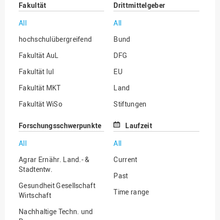
Fakultät
Drittmittelgeber
All
All
hochschulübergreifend
Bund
Fakultät AuL
DFG
Fakultät IuI
EU
Fakultät MKT
Land
Fakultät WiSo
Stiftungen
Institut für Musik
Sonstige
Forschungsschwerpunkte
Laufzeit
All
All
Agrar Ernähr. Land.- &
Current
Stadtentw.
Past
Gesundheit Gesellschaft
Time range
Wirtschaft
Nachhaltige Techn. und