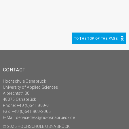
TO THE TOP OF THE PAGE
CONTACT
Hochschule Osnabrück
University of Applied Sciences
Albrechtstr. 30
49076 Osnabrück
Phone: +49 (0)541 969-0
Fax: +49 (0)541 969-2066
E-Mail:
servicedesk@hs-osnabrueck.de
© 2026 HOCHSCHULE OSNABRÜCK