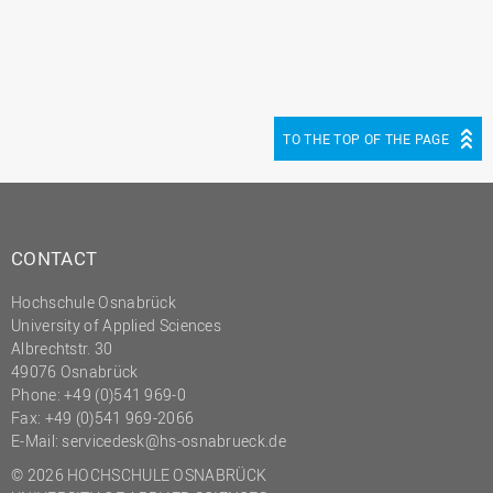
TO THE TOP OF THE PAGE
CONTACT
Hochschule Osnabrück
University of Applied Sciences
Albrechtstr. 30
49076 Osnabrück
Phone: +49 (0)541 969-0
Fax: +49 (0)541 969-2066
E-Mail:
servicedesk@hs-osnabrueck.de
© 2026 HOCHSCHULE OSNABRÜCK