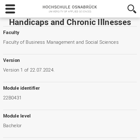
Hochschule
Osnabrück
-
Handicaps and Chronic Illnesses
University
of
Faculty
Applied
Faculty of Business Management and Social Sciences
Sciences
Version
Version 1 of 22.07.2024.
Module identifier
22B0431
Module level
Bachelor