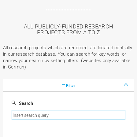
ALL PUBLICLY-FUNDED RESEARCH
PROJECTS FROM A TO Z
All research projects which are recorded, are located centrally
in our research database. You can search for key words, or
narrow your search by setting filters. (websites only available
in German)
Filter
Search
Remove
search
filter