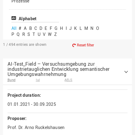
Prozesse
Vielfältiges Forschen
Alphabet
All
#
A
B
C
D
E
F
G
H
I
J
K
L
M
N
O
P
Q
R
S
T
U
V
W
Z
1 / 494
entries are shown
Reset filter
AI-Test_Field – Versuchsumgebung zur
industrietauglichen Entwicklung semantischer
Umgebungswahrnehmung
Bund
IuI
AELS
Project duration:
01.01.2021 - 30.09.2025
Proposer:
Prof. Dr. Arno Ruckelshausen