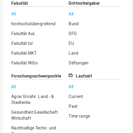
Fakultät
Drittmittelgeber
All
All
hochschulübergreifend
Bund
Fakultät AuL
DFG
Fakultät IuI
EU
Fakultät MKT
Land
Fakultät WiSo
Stiftungen
Institut für Musik
Sonstige
Forschungsschwerpunkte
Laufzeit
All
All
Agrar Ernähr. Land.- &
Current
Stadtentw.
Past
Gesundheit Gesellschaft
Time range
Wirtschaft
Nachhaltige Techn. und