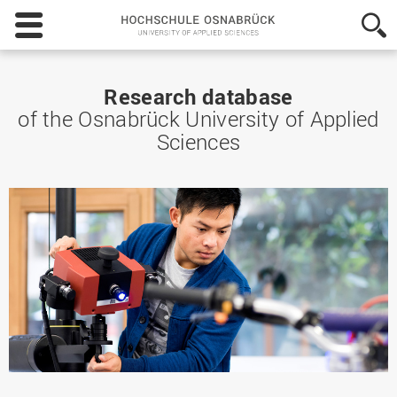
Hochschule
Osnabrück
-
University
of
Research database
Applied
of the Osnabrück University of Applied
Sciences
Sciences