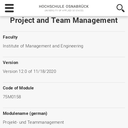
Hochschule
Osnabrück
-
Project and Team Management
University
of
Applied
Faculty
Sciences
Institute of Management and Engineering
Version
Version 12.0 of 11/18/2020
Code of Module
75M0158
Modulename (german)
Projekt- und Teammanagement