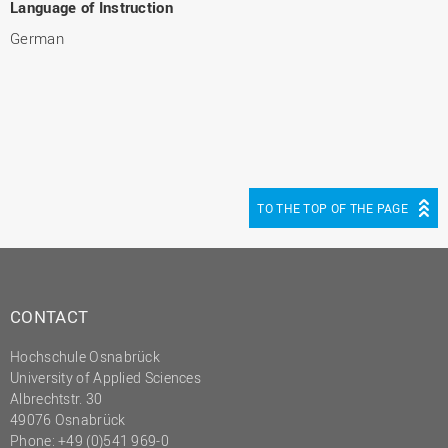
Language of Instruction
German
TO THE TOP OF THE PAGE
CONTACT
Hochschule Osnabrück
University of Applied Sciences
Albrechtstr. 30
49076 Osnabrück
Phone: +49 (0)541 969-0