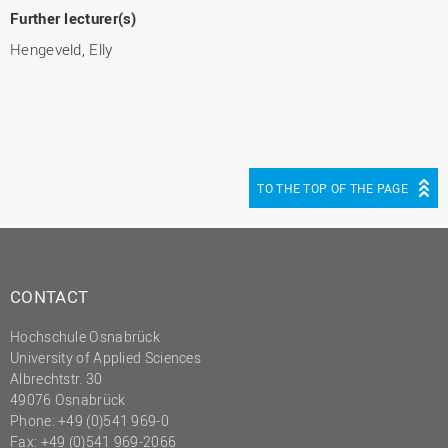
Further lecturer(s)
Hengeveld, Elly
TO THE TOP OF THE PAGE
CONTACT
Hochschule Osnabrück
University of Applied Sciences
Albrechtstr. 30
49076 Osnabrück
Phone: +49 (0)541 969-0
Fax: +49 (0)541 969-2066