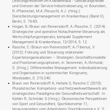
Leistungsreserven im Krankenhaus - Gestaltungsfelder
und Grenzen der Service-Industrialisierung, in: Bouncken,
R./Pfannstiel, M.A./Reuschl, A.J. (Hrsg.):
Dienstleistungsmanagement im Krankenhaus (Band II),
Berlin, S. 76-85.
Hogan, B./Braun von Reinersdorff, A./Rasche, C. (2014):
Strategische und operative Notaufnahme-Steuerung als
Wertschöpfungsimperativ, kompakt Supplement
Management & Krankenhaus, 12/2014, S. 12.
Rasche, C./Braun von Reinersdorff, A./Tiberius, V.
(2012): Führung und Steuerung relationaler
Expertenorganisationen – Strategien, Geschäftsmodelle
und Positionierungsoptionen, in: Seisreiner, A./Armutat,
S. (Hrsg.): Differentielles Management: Individualisierung
und Organisation in systemischer Kongruenz,
Wiesbaden, S. 215-240.
Braun von Reinersdorff A, Heitele S, Rasche C (2010):
Pluralistischer Kompetenz- und Netzwerkwettbewerb als
strategisches Paradigma der Gesundheitswirtschaft. In:
Kähler R, Schröder S (Hrsg.): Ökonomische Perspektiven
von Sport und Gesundheit, Sportökonomie 11,
herausgegeben vom Arbeitskreis Sportökonomie e.V., S.