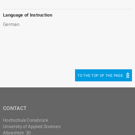
Language of Instruction
German
TO THE TOP OF THE PAGE
CONTACT
Hochschule Osnabrück
University of Applied Sciences
Albrechtstr. 30