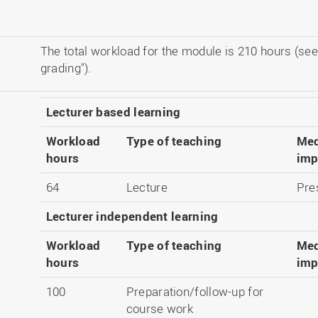
The total workload for the module is 210 hours (see
grading").
Lecturer based learning
Workload
Type of teaching
Med
hours
imp
64
Lecture
Pre
Lecturer independent learning
Workload
Type of teaching
Med
hours
imp
100
Preparation/follow-up for
course work