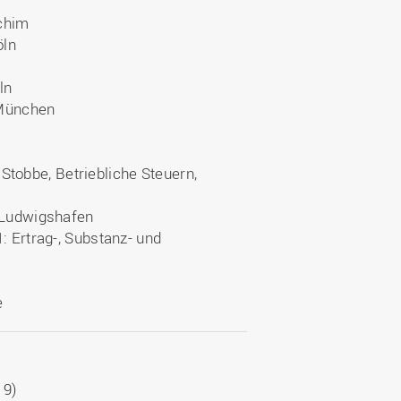
Achim
Köln
ln
, München
tobbe, Betriebliche Steuern,
, Ludwigshafen
: Ertrag-, Substanz- und
e
19)