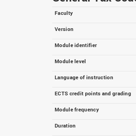
Master
WIR in social media and
our publications
Study as an extra-
Faculty
occupation student
WIR in Osnabrück and
Lingen: Location and
Information for freshers
Version
building plans
S
Module identifier
Module level
Language of instruction
ECTS credit points and grading
Module frequency
Duration