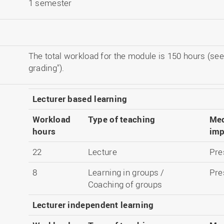
1 semester
The total workload for the module is 150 hours (see
grading").
Lecturer based learning
Workload
Type of teaching
Me
hours
imp
22
Lecture
Pre
8
Learning in groups /
Pre
Coaching of groups
Lecturer independent learning