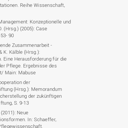
tationen. Reihe Wissenschaft,
 Management: Konzeptionelle und
. (Hrsg.) (2005): Case
 53- 90
ifende Zusammenarbeit -
 K. Kälble (Hrsg.):
. Eine Herausforderung für die
der Pflege. Ergebnisse des
rt/ Main: Mabuse
ooperation der
Stiftung (Hrsg.): Memorandum
cherstellung der zukünftigen
ftung, S. 9-13
 (2011): Neue
ionsformen. In: Schaeffer,
Pflegewissenschaft.