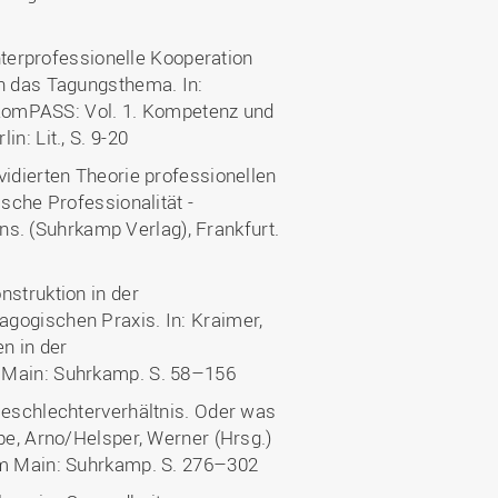
Interprofessionelle Kooperation
in das Tagungsthema. In:
), KomPASS: Vol. 1. Kompetenz und
n: Lit., S. 9-20
vidierten Theorie professionellen
ische Professionalität -
. (Suhrkamp Verlag), Frankfurt.
nstruktion in der
gogischen Praxis. In: Kraimer,
en in der
 Main: Suhrkamp. S. 58–156
Geschlechterverhältnis. Oder was
be, Arno/Helsper, Werner (Hrsg.)
 am Main: Suhrkamp. S. 276–302