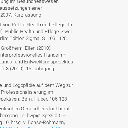
klung im Gesundheitswesen
raussetzungen einer
n 2007. Kurzfassung
t von Public Health und Pflege. In:
): Public Health und Pflege. Zwei
lin: Edition Sigma. S. 103–128
Großheim, Ellen (2010):
interprofessionelles Handeln –
ldungs- und Entwicklungsprojektes
ft 3 (2010). 15. Jahrgang.
pie und Logopädie auf dem Weg zur
: Professionalisierung im
pektiven. Bern: Huber, 106-123
peutischen Gesundheitsfachberufe
bergang. In: bwp@ Spezial 5 –
g 10, hrsg. v. Bonse-Rohmann,