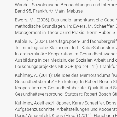
Wandel. Soziologische Beobachtungen und Interpre
Band 95, Frankfurt/ Main: Mabuse
Ewers, M., (2005): Das anglo- amerikanische Case
methodische Grundlagen. In: Ewers, M. Schaeffer, D
Management in Theorie und Praxis. Bern: Huber. S.
Kälble, K. (2004). Berufsgruppen- und fachübergre
Terminologische Klärungen. In L. Kaba-Schönstein &
Interdisziplinäre Kooperation im Gesundheitswesen
Ausbildung in der Medizin, der Sozialen Arbeit und 
Forschungsprojektes MESOP (pp. 29–41). Frankfu
Kuhlmey, A. (2011): Die Idee des Memorandums "K
Gesundheitsberufe" - Einleitung. In Robert Bosch 
Kooperation der Gesundheitsberufe. Qualität und Si
Gesundheitsversorgung. Stuttgart: Robert Bosch Sti
Kuhlmey, Adelheid/Höppner, Karin/Schaeffer, Doris
Aufgabenzuschnitte, Arbeitsteilungen und Kooperat
Doris/Wingenfeld, Klaus (Hrsg.) (2011): Handbuch 