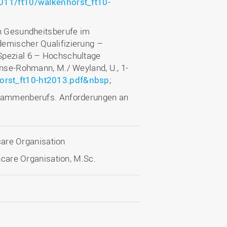
11/ft10/walkenhorst_ft10-
en Gesundheitsberufe im
demischer Qualifizierung –
Spezial 6 – Hochschultage
onse-Rohmann, M./ Weyland, U., 1-
orst_ft10-ht2013.pdf&nbsp
;
Hebammenberufs. Anforderungen an
are Organisation
care Organisation, M.Sc.