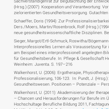
Sachverständigenrat zur Begutachtung der Entwic
(Hrsg.) (2007): Kooperation und Verantwortung: Vo
zielorientierten Gesundheitsversorgung. Gutachte
Schaeffer, Doris (1994): Zur Professionalisierbarkei
Ders./Moers, Martin/Rosenbrock, Rolf (Hrsg.) (1994
neue gesundheitswissenschaftliche Disziplinen. Ber
Sieger, Margot/Ertl-Schmuck, Roswitha/Bögemann-
Interprofessionelles Lernen als Voraussetzung für 
am Beispiel eines interprofessionell angelegten Bi
für Gesundheitsberufe. In: Pflege & Gesellschaft He
Weinheim: Juventa. S. 197–216
Walkenhorst, U. (2006): Ergotherapie, Physiothera
Professionalisierung, 106-123. In: Pundt, J. (Hrsg.)
Gesundheitswesen. Positionen – Potenziale – Pers
Walkenhorst, U. (2011): Akademisierung der thera
– Chancen und Herausforderungen für Berufe im Ü
Hochschultage Berufliche Bildung 2011, Fachtagun