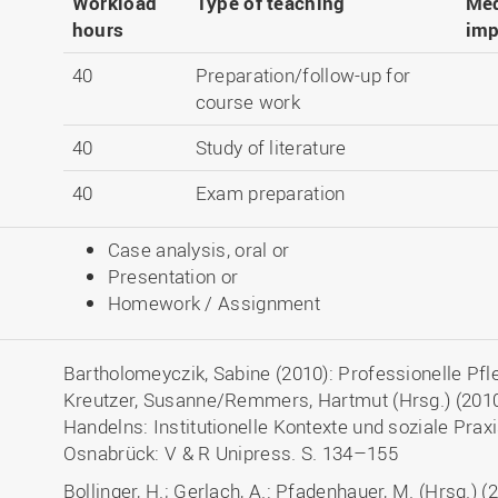
Workload
Type of teaching
Me
hours
imp
40
Preparation/follow-up for
course work
40
Study of literature
40
Exam preparation
Case analysis, oral or
Presentation or
Homework / Assignment
Bartholomeyczik, Sabine (2010): Professionelle Pfle
Kreutzer, Susanne/Remmers, Hartmut (Hrsg.) (2010
Handelns: Institutionelle Kontexte und soziale Prax
Osnabrück: V & R Unipress. S. 134–155
Bollinger, H.; Gerlach, A.: Pfadenhauer, M. (Hrsg.)