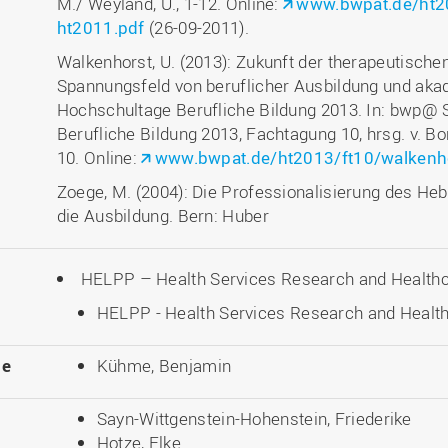
M./ Weyland, U., 1-12. Online:
www.bwpat.de/ht20
ht2011.pdf
(26-09-2011).
Walkenhorst, U. (2013): Zukunft der therapeutisch
Spannungsfeld von beruflicher Ausbildung und aka
Hochschultage Berufliche Bildung 2013. In: bwp@ 
Berufliche Bildung 2013, Fachtagung 10, hrsg. v. B
10. Online:
www.bwpat.de/ht2013/ft10/walkenh
Zoege, M. (2004): Die Professionalisierung des 
die Ausbildung. Bern: Huber
HELPP – Health Services Research and Healthc
HELPP - Health Services Research and Health
le
Kühme, Benjamin
Sayn-Wittgenstein-Hohenstein, Friederike
Hotze, Elke