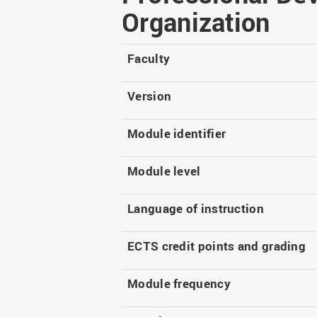
Master
WIR in social media and
Organization
our publications
Study as an extra-
occupation student
WIR in Osnabrück and
Lingen: Location and
Faculty
Information for freshers
building plans
S
Version
Module identifier
Module level
Language of instruction
ECTS credit points and grading
Module frequency