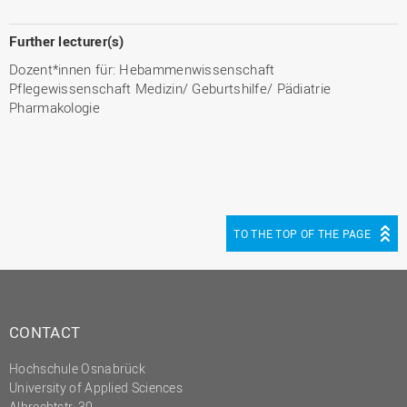
Further lecturer(s)
Dozent*innen für: Hebammenwissenschaft
Pflegewissenschaft Medizin/ Geburtshilfe/ Pädiatrie
Pharmakologie
TO THE TOP OF THE PAGE
CONTACT
Hochschule Osnabrück
University of Applied Sciences
Albrechtstr. 30