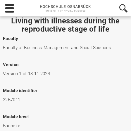
Hochschule
Osnabrück
-
Living with illnesses during the
University
reproductive stage of life
of
Applied
Faculty
Sciences
Faculty of Business Management and Social Sciences
Version
Version 1 of 13.11.2024.
Module identifier
22B7011
Module level
Bachelor