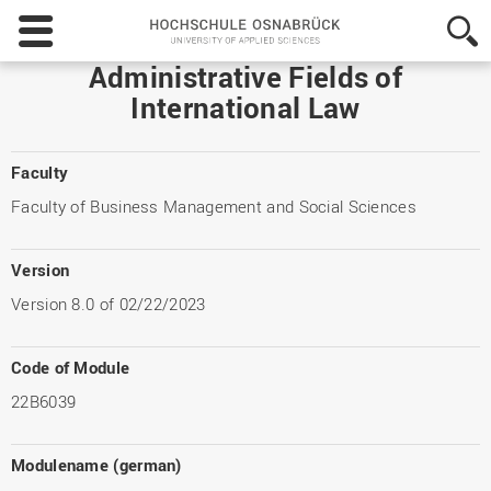
Hochschule
Osnabrück
-
Administrative Fields of
University
International Law
of
Applied
Sciences
Faculty
Faculty of Business Management and Social Sciences
Version
Version 8.0 of 02/22/2023
Code of Module
22B6039
Modulename (german)