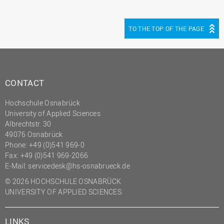
TO THE TOP OF THE PAGE
CONTACT
Hochschule Osnabrück
University of Applied Sciences
Albrechtstr. 30
49076 Osnabrück
Phone: +49 (0)541 969-0
Fax: +49 (0)541 969-2066
E-Mail:
servicedesk@hs-osnabrueck.de
© 2026 HOCHSCHULE OSNABRÜCK
UNIVERSITY OF APPLIED SCIENCES
LINKS