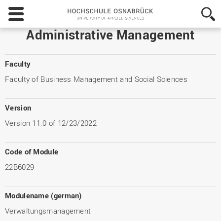
Hochschule
Osnabrück
-
Administrative Management
University
of
Applied
Faculty
Sciences
Faculty of Business Management and Social Sciences
Version
Version 11.0 of 12/23/2022
Code of Module
22B6029
Modulename (german)
Verwaltungsmanagement