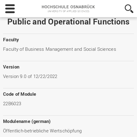
Hochschule
Osnabrück
-
Public and Operational Functions
University
of
Applied
Faculty
Sciences
Faculty of Business Management and Social Sciences
Version
Version 9.0 of 12/22/2022
Code of Module
22B6023
Modulename (german)
Öffentlich-betriebliche Wertschöpfung