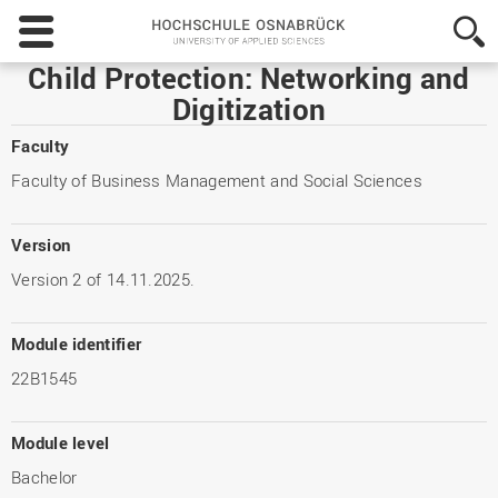
Hochschule
Osnabrück
-
Child Protection: Networking and
University
Digitization
of
Applied
Faculty
Sciences
Faculty of Business Management and Social Sciences
Version
Version 2 of 14.11.2025.
Module identifier
22B1545
Module level
Bachelor