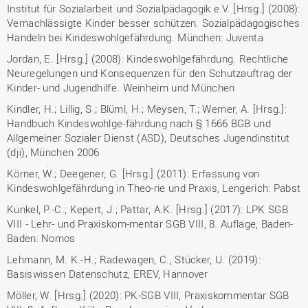
Institut für Sozialarbeit und Sozialpädagogik e.V. [Hrsg.] (2008):
Vernachlässigte Kinder besser schützen. Sozialpädagogisches
Handeln bei Kindeswohlgefährdung. München: Juventa
Jordan, E. [Hrsg.] (2008): Kindeswohlgefährdung. Rechtliche
Neuregelungen und Konsequenzen für den Schutzauftrag der
Kinder- und Jugendhilfe. Weinheim und München
Kindler, H.; Lillig, S.; Blüml, H.; Meysen, T.; Werner, A. [Hrsg.]:
Handbuch Kindeswohlge-fährdung nach § 1666 BGB und
Allgemeiner Sozialer Dienst (ASD), Deutsches Jugendinstitut
(dji), München 2006
Körner, W.; Deegener, G. [Hrsg.] (2011): Erfassung von
Kindeswohlgefährdung in Theo-rie und Praxis, Lengerich: Pabst
Kunkel, P.-C.; Kepert, J.; Pattar, A.K. [Hrsg.] (2017): LPK SGB
VIII - Lehr- und Praxiskom-mentar SGB VIII, 8. Auflage, Baden-
Baden: Nomos
Lehmann, M. K.-H.; Radewagen, C., Stücker, U. (2019):
Basiswissen Datenschutz, EREV, Hannover
Möller, W. [Hrsg.] (2020): PK-SGB VIII, Praxiskommentar SGB