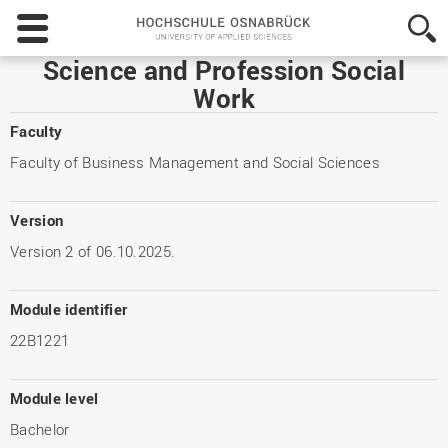
Hochschule
Osnabrück
-
Science and Profession Social
University
Work
of
Applied
Faculty
Sciences
Faculty of Business Management and Social Sciences
Version
Version 2 of 06.10.2025.
Module identifier
22B1221
Module level
Bachelor