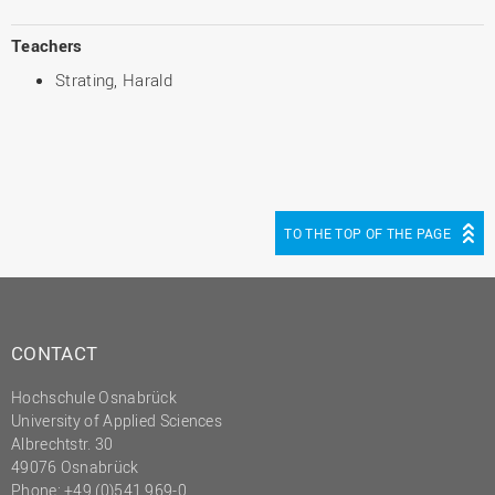
Teachers
Strating, Harald
TO THE TOP OF THE PAGE
CONTACT
Hochschule Osnabrück
University of Applied Sciences
Albrechtstr. 30
49076 Osnabrück
Phone: +49 (0)541 969-0