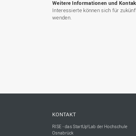
Weitere Informationen und Kontak
Interessierte können sich für zukü
wenden.
KONTAKT
RISE - das StartUp!Lab der Hochschule
Osnabrück