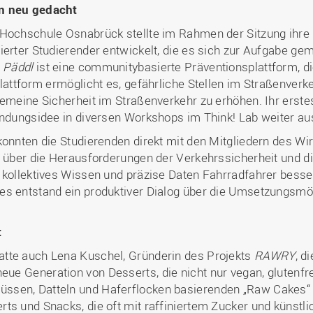
rn neu gedacht
 Hochschule Osnabrück stellte im Rahmen der Sitzung ihre
ierter Studierender entwickelt, die es sich zur Aufgabe g
.
Päddl
ist eine communitybasierte Präventionsplattform, di
Plattform ermöglicht es, gefährliche Stellen im Straßenverk
lgemeine Sicherheit im Straßenverkehr zu erhöhen. Ihr ers
ündungsidee in diversen Workshops im Think! Lab weiter au
konnten die Studierenden direkt mit den Mitgliedern des W
 über die Herausforderungen der Verkehrssicherheit und die
 kollektives Wissen und präzise Daten Fahrradfahrer besse
es entstand ein produktiver Dialog über die Umsetzungsmö
t
tte auch Lena Kuschel, Gründerin des Projekts
RAWRY
, d
neue Generation von Desserts, die nicht nur vegan, glutenfr
ssen, Datteln und Haferflocken basierenden „Raw Cakes“ 
ts und Snacks, die oft mit raffiniertem Zucker und künstli