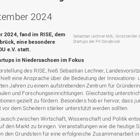
ptember 2024
r 2024, fand im RISE, dem
Sebastian Lechner MdL, Vorsitzender d
brück, eine besondere
Startups der FH Osnabrück
U e.V. statt.
artups in Niedersachsen im Fokus
rstellung des RISE, hieß Sebastian Lechner, Landesvorsit
ielt eine Ansprache über die Bedeutung der Innovations- 
etzten Jahren zu einem aufstrebenden Zentrum für Gründer
hulen und Forschungseinrichtungen. Gleichzeitig unterstri
ionen gezielt zu fördern. Besonders hob er hervor, dass j
 vor dem Scheitern stärker unterstützt werden sollten.
tausch zwischen Wirtschaft, Wissenschaft und Politik ent
uf den Markt zu bringen. Veranstaltungen wie die heutige 
n den Grundstein für eine erfolgreiche Zusammenarbeit in 