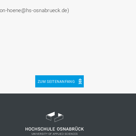
j.von-hoene@hs-osnabrueck.de)
ZUM SEITENANFANG