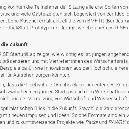
g konnten die Teilnehmer der Sitzung alle drei Sorten vo
iv, und viele Gäste zeigten sich begeistert von der Idee
en. Lena Kuschel erhält aktuell die vom BMFTR (Bundesmi
erte KickStart-Prototypenförderung, welche über das RISE 
r die Zukunft
RISE Startup!Lab zeigte, wie wichtig es ist, jungen angehe
zu präsentieren und mit Vertreter*innen des Wirtschaftsrat
Beispiele dafür, wie Innovationen aus der Hochschule hera
nal für Aufsehen sorgen könnten.
ich, dass die Hochschule Osnabrück ein bedeutendes Zentru
ch zwischen den jungen Startups und dem Wirtschaftsrat d
 sich aus der Vernetzung von Wirtschaft und Wissenschaft
optimistischen Blick in die Zukunft. Sowohl die Studierend
ng mit neuen Impulsen und Ideen. Solche Formate sind ein w
rken und zukunftsweisende Projekte wie
Päddl
und
RAWRY
z