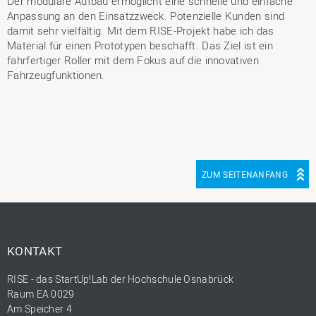
Der modulare Aufbau ermöglicht eine schnelle und einfache
Anpassung an den Einsatzzweck. Potenzielle Kunden sind
damit sehr vielfältig. Mit dem RISE-Projekt habe ich das
Material für einen Prototypen beschafft. Das Ziel ist ein
fahrfertiger Roller mit dem Fokus auf die innovativen
Fahrzeugfunktionen.
ZUM SEITENANFANG
KONTAKT
RISE - das StartUp!Lab der Hochschule Osnabrück
Raum EA 0029
Am Speicher 4