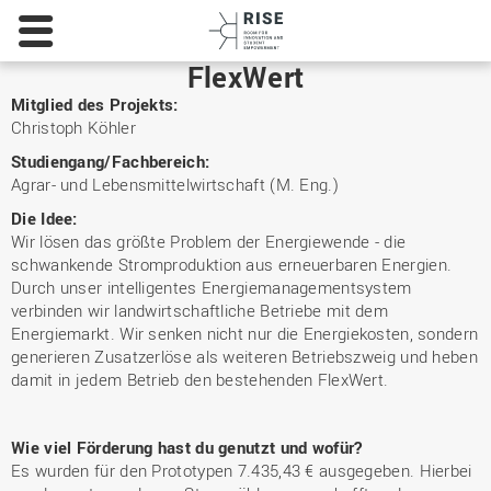
Hochschule
Osnabrück
-
FlexWert
University
Mitglied des Projekts:
of
Christoph Köhler
Applied
Sciences
Studiengang/Fachbereich:
Agrar- und Lebensmittelwirtschaft (M. Eng.)
Die Idee:
Wir lösen das größte Problem der Energiewende - die
schwankende Stromproduktion aus erneuerbaren Energien.
Durch unser intelligentes Energiemanagementsystem
verbinden wir landwirtschaftliche Betriebe mit dem
Energiemarkt. Wir senken nicht nur die Energiekosten, sondern
generieren Zusatzerlöse als weiteren Betriebszweig und heben
damit in jedem Betrieb den bestehenden FlexWert.
Wie viel Förderung hast du genutzt und wofür?
Es wurden für den Prototypen 7.435,43 € ausgegeben. Hierbei