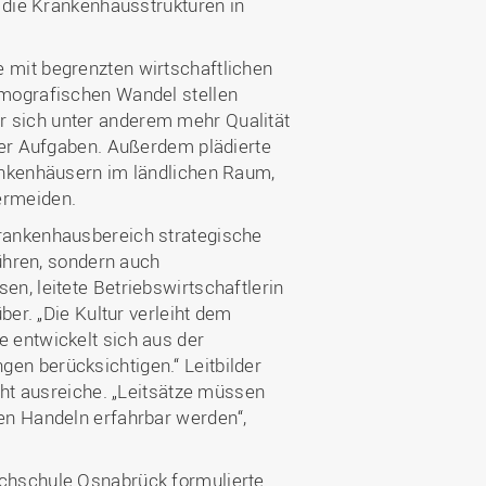
 die Krankenhausstrukturen in
 mit begrenzten wirtschaftlichen
emografischen Wandel stellen
 sich unter anderem mehr Qualität
ler Aufgaben. Außerdem plädierte
ankenhäusern im ländlichen Raum,
ermeiden.
rankenhausbereich strategische
führen, sondern auch
n, leitete Betriebswirtschaftlerin
ber. „Die Kultur verleiht dem
 entwickelt sich aus der
n berücksichtigen.“ Leitbilder
cht ausreiche. „Leitsätze müssen
en Handeln erfahrbar werden“,
chschule Osnabrück formulierte