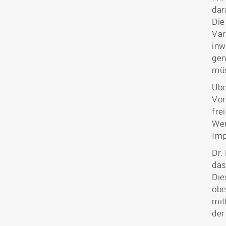
dar
Die
Var
inw
gen
müs
Übe
Vor
fre
Wer
Imp
Dr.
das
Die
obe
mit
der