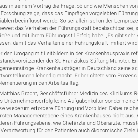
aus in seinem Vortrag die Frage, ob und wie Menschen von
 Forschung zeige, dass das Einprägen vorgelebten Führung
iablen beeinflusst werde. So sei allein schon der Lernpro
ieweit das Verhalten der Führungskraft beoabachtbar sei, s
ieße und mit ihrem Führungsstil Erfolg habe. „Es gibt sehr v
sen, damit das Verhalten einer Führungskraft imitiert wird
r den Umgang mit Leitbildern in der Krankenhauspraxis refe
standsvorsitzender der St. Franziskus-Stiftung Münster. Er 
igemeinnützige Krankenhausträger in Deutschland seine sch
tvorstellungen lebendig macht. Er berichtete vom Prozess 
lementierung in den Arbeitsalltag.
 Matthias Bracht, Geschäftsführer Medizin des Klinikums R
s Unternehmenserfolg keine Aufgabenkultur sondern eine 
se wiederum erfordere Führung und Vorbilder. Dabei reichen
rsten Managementebene eines Krankenhauses nicht aus. A
tleren Führungsebene, wie Chefärzte und Oberärzte, müsst
 Verantwortung für den Patienten auch ökonomische Ziele 