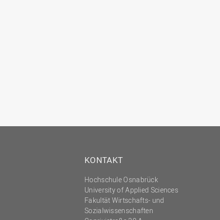
KONTAKT
Hochschule Osnabrück
University of Applied Sciences
Fakultät Wirtschafts- und
Sozialwissenschaften