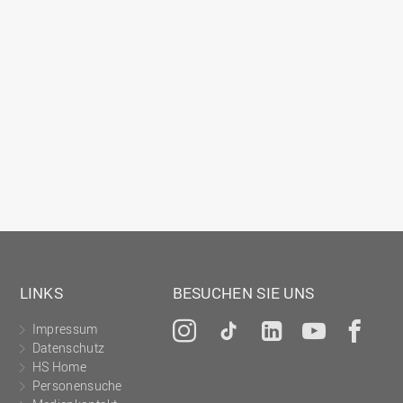
LINKS
BESUCHEN SIE UNS
Impressum
Instagram
Tiktok
LinkedIn
YouTu
Fa
Datenschutz
HS Home
Personensuche