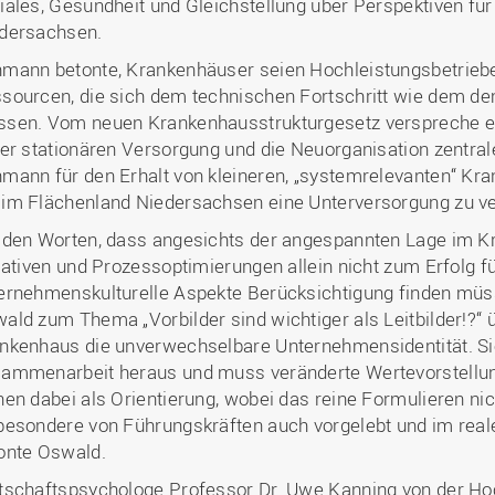
iales, Gesundheit und Gleichstellung über Perspektiven für
dersachsen.
mann betonte, Krankenhäuser seien Hochleistungsbetriebe
sourcen, die sich dem technischen Fortschritt wie dem d
sen. Vom neuen Krankenhausstrukturgesetz verspreche er
der stationären Versorgung und die Neuorganisation zentra
mann für den Erhalt von kleineren, „systemrelevanten“ Kr
im Flächenland Niedersachsen eine Unterversorgung zu v
 den Worten, dass angesichts der angespannten Lage im K
tiativen und Prozessoptimierungen allein nicht zum Erfolg 
ernehmenskulturelle Aspekte Berücksichtigung finden müsse
ald zum Thema „Vorbilder sind wichtiger als Leitbilder!?“ ü
nkenhaus die unverwechselbare Unternehmensidentität. Sie
ammenarbeit heraus und muss veränderte Wertevorstellunge
nen dabei als Orientierung, wobei das reine Formulieren ni
besondere von Führungskräften auch vorgelebt und im real
onte Oswald.
tschaftspsychologe Professor Dr. Uwe Kanning von der Ho