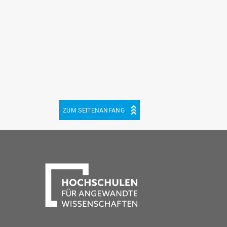
ZUM SEITENANFANG
be
cebook