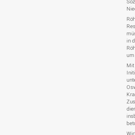
Soz
Nie
Röh
Res
müs
in 
Röh
um 
Mit
Ini
unt
Osw
Kra
Zus
die
ins
bet
Wir