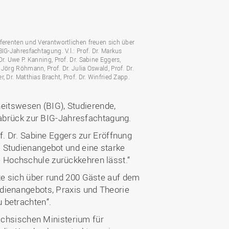
Wohnen
Stellenangebote
Weiterbildungsverbund
Mobilität
AKTUELLES
Osnabrück
Sport & Hochschulsport
ten
ferenten und Verantwortlichen freuen sich über
Engagement
BIG-Jahresfachtagung. V.l.: Prof. Dr. Markus
a
Forschungs-Nachrichten
r
Dr. Uwe P. Kanning, Prof. Dr. Sabine Eggers,
Das bietet Osnabrück
 Jörg Röhmann, Prof. Dr. Julia Oswald, Prof. Dr.
Veranstaltungen und
r, Dr. Matthias Bracht, Prof. Dr. Winfried Zapp.
Fachtagungen
Das bietet Lingen
Ausschreibungen zu
aft
eitswesen (BIG), Studierende,
Förderungen und Preisen
brück zur BIG-Jahresfachtagung.
Forschungsbericht
of. Dr. Sabine Eggers zur Eröffnung
m Studienangebot und eine starke
e Hochschule zurückkehren lässt.“
ute sich über rund 200 Gäste auf dem
udienangebots, Praxis und Theorie
u betrachten“.
chsischen Ministerium für