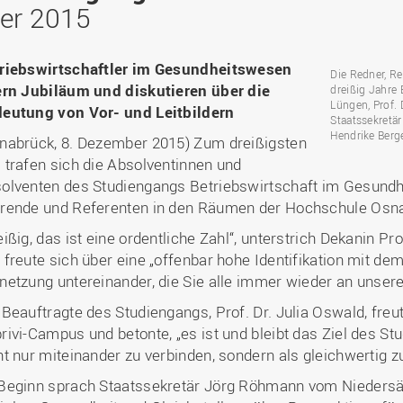
Binnenforschungs­
Finanzierung
Studierendenschaft
ber 2015
Gaststudierende
Ingenieurwissenschaften
NETZWERKE
schwerpunkte
Personalentwicklung
GROWTH - Innovative
Studienorganisation
Vertretungen und
und Informatik (IuI)
Sommer- und
Hochschule
Kompetenzzentren
Zusammenarbeit in
Beauftragte
Glossar
Winterprogramme
Institut für Musik (IfM)
Fördergesellschaft
riebswirtschaftler im Gesundheitswesen
Forschung und Transfer
Kooperationsmöglichkei
Die Redner, Re
Forschungsgruppen und
Bibliothek
Studienqualitätsmittel
Outgoing
Management, Kultur und
ern Jubiläum und diskutieren über die
dreißig Jahre 
Hochschulzentrum Chin
Netzwerke
Forschungsergebnisse fü
Professional School
Lüngen, Prof. 
Technik (MKT, Campus
eutung von Vor- und Leitbildern
(HZC)
Bibliothek
Deutsch als Fremdsprache
die Praxis
Staatssekretär
Lingen)
Amtsblatt
Hendrike Berge
nabrück, 8. Dezember 2015) Zum dreißigsten
UAS7
LearningCenter
Informationen für
Gründungen | Start-Ups
Wirtschafts- und
 trafen sich die Absolventinnen und
Personensuche
NTERNATIONALES
Geflüchtete
Career Services
Transfer in die Gesellsch
Sozialwissenschaften
olventen des Studiengangs Betriebswirtschaft im Gesundh
Förderung internationaler
(WiSo)
rende und Referenten in den Räumen der Hochschule Osna
Talente (FIT) in Osnabrück
Internationalisierung in der
eißig, das ist eine ordentliche Zahl“, unterstrich Dekanin Pr
Forschung
 freute sich über eine „offenbar hohe Identifikation mit de
Welcome Center
netzung untereinander, die Sie alle immer wieder an unser
EU-Hochschulbüro
 Beauftragte des Studiengangs, Prof. Dr. Julia Oswald, fre
rivi-Campus und betonte, „es ist und bleibt das Ziel des St
ht nur miteinander zu verbinden, sondern als gleichwertig z
Beginn sprach Staatssekretär Jörg Röhmann vom Niedersä