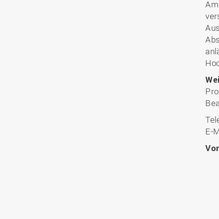
Am 
ver
Aus
Abs
anl
Hoc
Wei
Pro
Bea
Tel
E-M
Vo