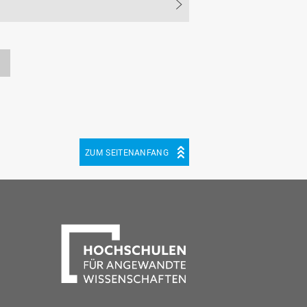
ZUM SEITENANFANG
be
cebook