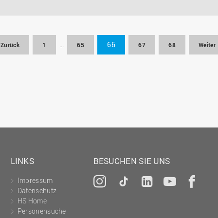
…
66
Zurück
1
65
67
68
Weiter
LINKS
BESUCHEN SIE UNS
Impressum
Instagram
Tiktok
LinkedIn
YouTu
Fa
Datenschutz
HS Home
Personensuche