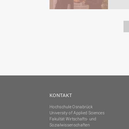
KONTAKT
Hochschule Osnabrück
University of Applied Sciences
Fakultät Wirtschafts- und
Sozialwissenschaften