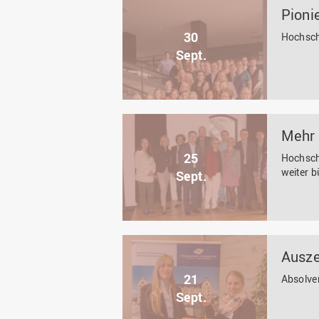
Pioni
30
Hochsch
Sept.
Mehr 
25
Hochschu
weiter 
Sept.
Ausze
21
Absolve
Sept.