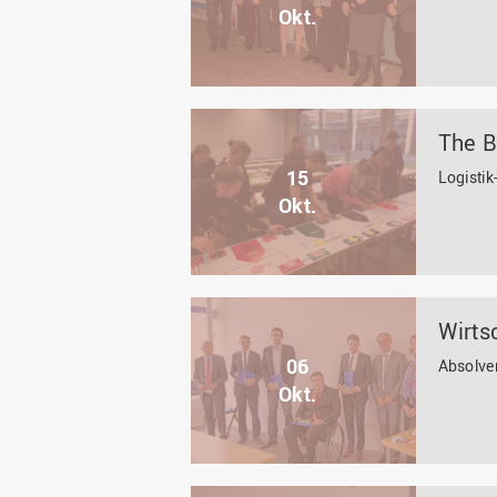
Okt.
The 
15
Logistik
Okt.
Wirts
06
Absolve
Okt.