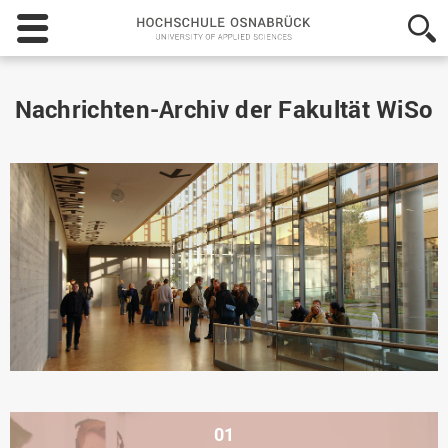
Hochschule
Osnabrück
-
University
of
Nachrichten-Archiv der Fakultät WiSo
Applied
Sciences
01