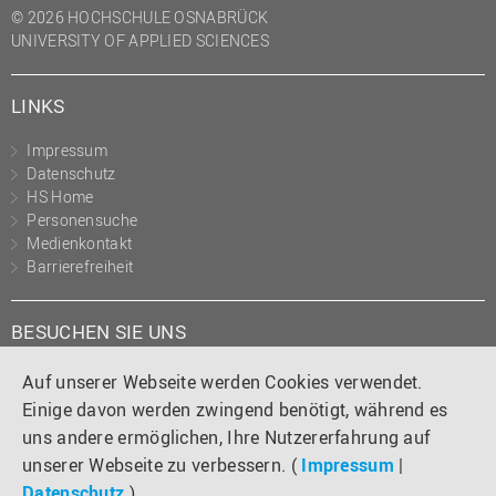
© 2026 HOCHSCHULE OSNABRÜCK
UNIVERSITY OF APPLIED SCIENCES
LINKS
Impressum
Datenschutz
HS Home
Personensuche
Medienkontakt
Barrierefreiheit
BESUCHEN SIE UNS
Instagram
Tiktok
LinkedIn
YouTube
Facebook
Auf unserer Webseite werden Cookies verwendet.
Einige davon werden zwingend benötigt, während es
uns andere ermöglichen, Ihre Nutzererfahrung auf
unserer Webseite zu verbessern. (
Impressum
|
Datenschutz
)