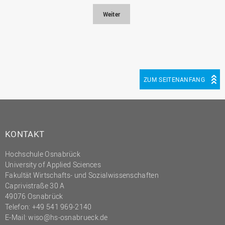
Weiter
ZUM SEITENANFANG
KONTAKT
Hochschule Osnabrück
University of Applied Sciences
Fakultät Wirtschafts- und Sozialwissenschaften
Caprivistraße 30 A
49076 Osnabrück
Telefon:
+49 541 969-2140
E-Mail:
wiso@hs-osnabrueck.de