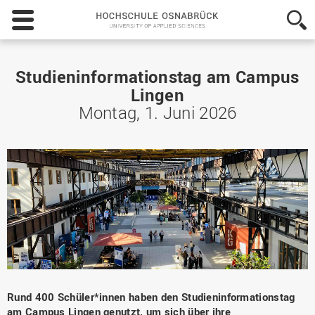
Hochschule
Osnabrück
-
University
of
Studieninformationstag am Campus
Applied
Lingen
Sciences
Montag, 1. Juni 2026
Rund 400 Schüler*innen haben den Studieninformationstag
am Campus Lingen genutzt, um sich über ihre