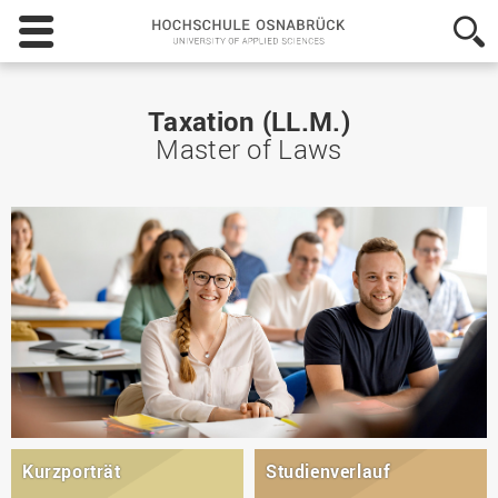
Hochschule
Osnabrück
-
University
of
Taxation (LL.M.)
Applied
Master of Laws
Sciences
Kurzporträt
Studienverlauf