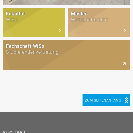
Fakultät
Master
WiSo
Wirtschaftsrecht
Fachschaft WiSo
Studierendenvertretung
ZUM SEITENANFANG
KONTAKT