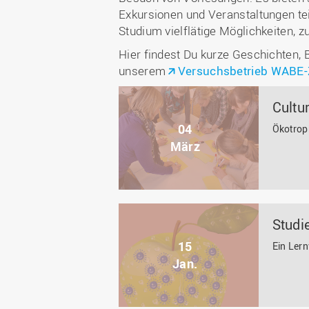
Exkursionen und Veranstaltungen te
Studium vielflätige Möglichkeiten,
Hier findest Du kurze Geschichten, 
unserem
Versuchsbetrieb WABE-
Cultu
04
Ökotrop
März
Studi
15
Ein Ler
Jan.