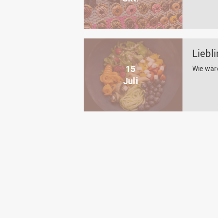
Liebl
15
Wie wär
Juli