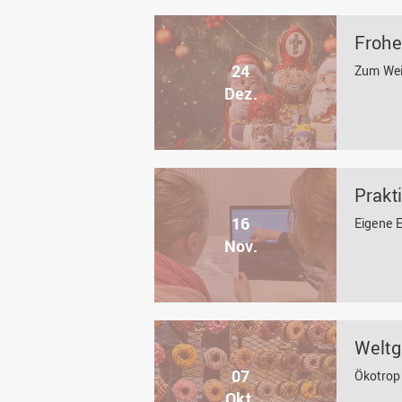
Frohe
24
Zum Wei
Dez.
Prakt
16
Eigene 
Nov.
Weltg
07
Ökotrop
Okt.