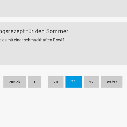
ingsrezept für den Sommer
e es mit einer schmackhaften Bowl?!
…
21
Zurück
1
20
22
Weiter