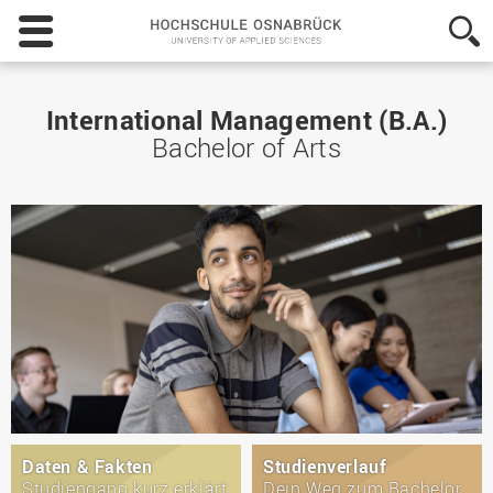
Hochschule
Osnabrück
-
University
of
International Management (B.A.)
Applied
Bachelor of Arts
Sciences
Daten & Fakten
Studienverlauf
Studiengang kurz erklärt
Dein Weg zum Bachelor