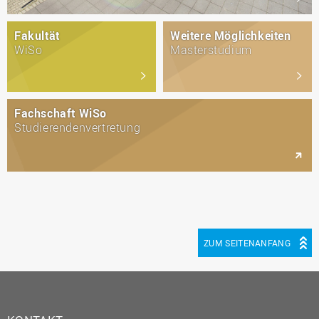
Fakultät
Weitere Möglichkeiten
WiSo
Masterstudium
Fachschaft WiSo
Studierendenvertretung
ZUM SEITENANFANG