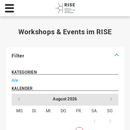
Hochschule
Osnabrück
-
University
of
Workshops & Events im RISE
Applied
Sciences
Filter
KATEGORIEN
Alle
KALENDER
August 2026
MO.
DI.
MI.
DO.
FR.
SA.
SO.
1
2