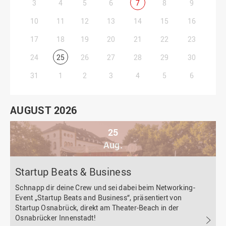
3
4
5
6
7
8
9
10
11
12
13
14
15
16
17
18
19
20
21
22
23
24
25
26
27
28
29
30
31
1
2
3
4
5
6
AUGUST 2026
25
Aug.
Startup Beats & Business
Schnapp dir deine Crew und sei dabei beim Networking-
Event „Startup Beats and Business“, präsentiert von
Startup Osnabrück, direkt am Theater-Beach in der
Osnabrücker Innenstadt!