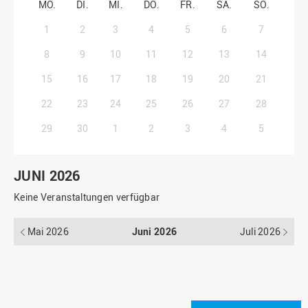
MO.
DI.
MI.
DO.
FR.
SA.
SO.
1
2
3
4
5
6
7
8
9
10
11
12
13
14
15
16
17
18
19
20
21
22
23
24
25
26
27
28
29
30
1
2
3
4
5
JUNI 2026
Keine Veranstaltungen verfügbar
Mai 2026
Juni 2026
Juli 2026