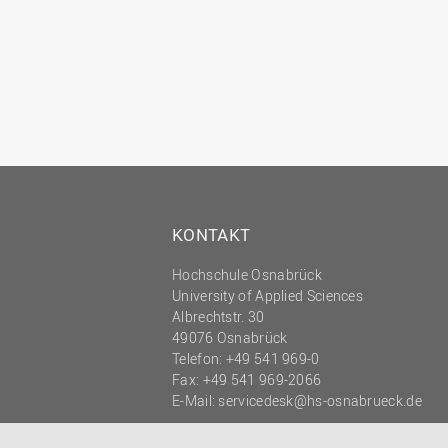
KONTAKT
Hochschule Osnabrück
University of Applied Sciences
Albrechtstr. 30
49076 Osnabrück
Telefon: +49 541 969-0
Fax: +49 541 969-2066
E-Mail:
servicedesk@hs-osnabrueck.de
© 2026 HOCHSCHULE OSNABRÜCK