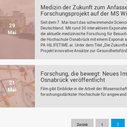
Medizin der Zukunft zum Anfass
Forschungsprojekt auf der MS Wi
Seit dem 7. Mai tourt das schwimmende Scienc
29
Deutschland. Mit rund 30 interaktiven Exponate
Mai
die aktuelle medizinische Forschung für Besuch
die Hochschule Osnabrück mit einem Exponat 
PA.H|LIFETIME.ai. Unter dem Titel „Die Zukunft
Projekt innovative Ansätze zur Gesundheitsför
Forschung, die bewegt: Neues I
Osnabrück veröffentlicht
21
Film gibt Einblicke in die Arbeit der Wissensch
Mai
forschungsstärkster Hochschule für angewand
2
Zurück
1