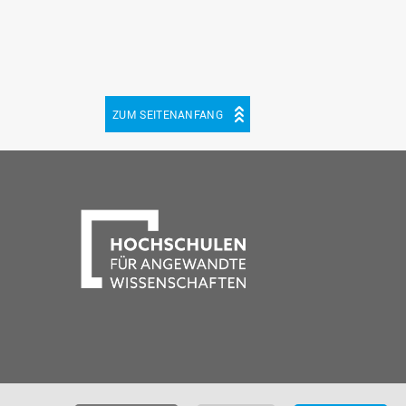
ZUM SEITENANFANG
be
cebook