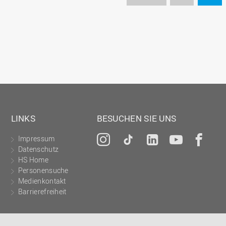
LINKS
BESUCHEN SIE UNS
Impressum
Instagram
Tiktok
LinkedIn
YouTu
Fa
Datenschutz
HS Home
Personensuche
Medienkontakt
Barrierefreiheit