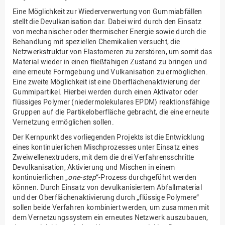
Eine Möglichkeit zur Wiederverwertung von Gummiabfällen
stellt die Devulkanisation dar. Dabei wird durch den Einsatz
von mechanischer oder thermischer Energie sowie durch die
Behandlung mit speziellen Chemikalien versucht, die
Netzwerkstruktur von Elastomeren zu zerstören, um somit das
Material wieder in einen fließfähigen Zustand zu bringen und
eine erneute Formgebung und Vulkanisation zu ermöglichen.
Eine zweite Möglichkeit ist eine Oberflächenaktivierung der
Gummipartikel. Hierbei werden durch einen Aktivator oder
flüssiges Polymer (niedermolekulares EPDM) reaktionsfähige
Gruppen auf die Partikeloberfläche gebracht, die eine erneute
Vernetzung ermöglichen sollen.
Der Kernpunkt des vorliegenden Projekts ist die Entwicklung
eines kontinuierlichen Mischprozesses unter Einsatz eines
Zweiwellenextruders, mit dem die drei Verfahrensschritte
Devulkanisation, Aktivierung und Mischen in einem
kontinuierlichen „
one-step
“-Prozess durchgeführt werden
können. Durch Einsatz von devulkanisiertem Abfallmaterial
und der Oberflächenaktivierung durch „flüssige Polymere“
sollen beide Verfahren kombiniert werden, um zusammen mit
dem Vernetzungssystem ein erneutes Netzwerk auszubauen,