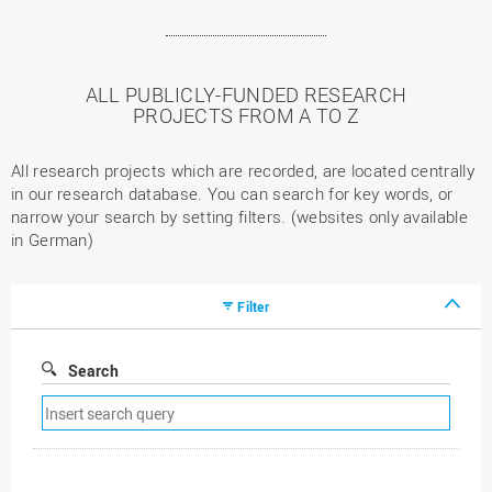
ALL PUBLICLY-FUNDED RESEARCH
PROJECTS FROM A TO Z
All research projects which are recorded, are located centrally
in our research database. You can search for key words, or
narrow your search by setting filters. (websites only available
in German)
Filter
Search
Remove
search
filter