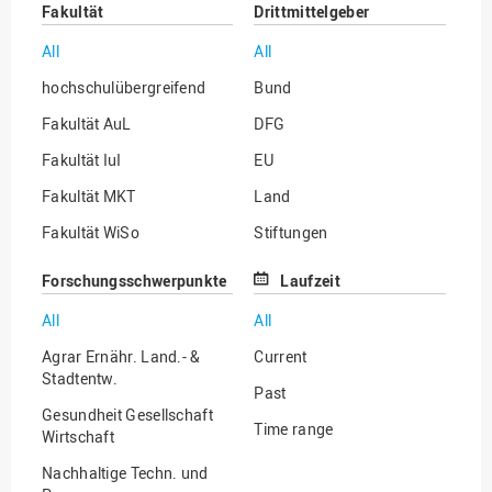
Fakultät
Drittmittelgeber
All
All
hochschulübergreifend
Bund
Fakultät AuL
DFG
Fakultät IuI
EU
Fakultät MKT
Land
Fakultät WiSo
Stiftungen
Institut für Musik
Sonstige
Forschungsschwerpunkte
Laufzeit
All
All
Agrar Ernähr. Land.- &
Current
Stadtentw.
Past
Gesundheit Gesellschaft
Time range
Wirtschaft
Nachhaltige Techn. und