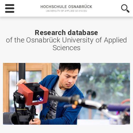
Hochschule
Osnabrück
-
University
of
Research database
Applied
of the Osnabrück University of Applied
Sciences
Sciences