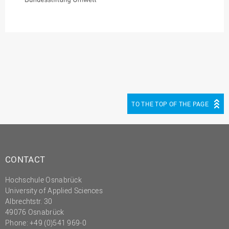
TO THE TOP OF THE PAGE
CONTACT
Hochschule Osnabrück
University of Applied Sciences
Albrechtstr. 30
49076 Osnabrück
Phone: +49 (0)541 969-0