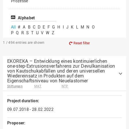
Prozesse
Vielfältiges Forschen
Alphabet
All
#
A
B
C
D
E
F
G
H
I
J
K
L
M
N
O
P
Q
R
S
T
U
V
W
Z
1 / 494
entries are shown
Reset filter
EKOREKA – Entwicklung eines kontinuierlichen
one-step-Extrusionsverfahrens zur Devulkanisation
von Kautschukabfällen und deren universellen
Wiedereinsatz in Produkten auf dem
Eigenschaftsniveau von Neuelastomer
Stiftungen
MKT
NTP
Project duration:
09.07.2018 - 28.02.2022
Proposer: